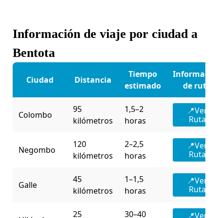
Información de viaje por ciudad a
Bentota
Tiempo
Informació
Ciudad
Distancia
estimado
de ruta
95
1,5–2
📍Ver
Colombo
Ruta
kilómetros
horas
120
2–2,5
📍Ver
Negombo
Ruta
kilómetros
horas
45
1–1,5
📍Ver
Galle
Ruta
kilómetros
horas
25
30–40
📍Ver