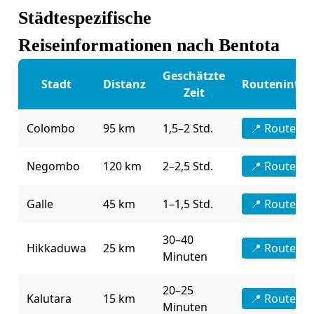
Städtespezifische
Reiseinformationen nach Bentota
Geschätzte
Stadt
Distanz
Routeninfor
Zeit
Colombo
95 km
1,5–2 Std.
📍 Route an
Negombo
120 km
2–2,5 Std.
📍 Route an
Galle
45 km
1–1,5 Std.
📍 Route an
30–40
Hikkaduwa
25 km
📍 Route an
Minuten
20–25
Kalutara
15 km
📍 Route an
Minuten