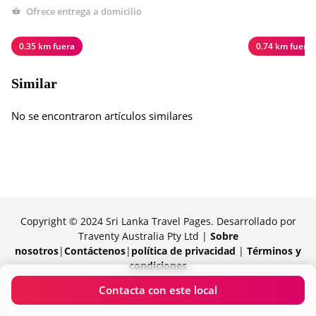
Ofrece entrega a domicilio
0.35 km fuera
0.74 km fuera
Similar
No se encontraron artículos similares
Copyright © 2024 Sri Lanka Travel Pages. Desarrollado por
Traventy Australia Pty Ltd |
Sobre
nosotros
|
Contáctenos
|
política de privacidad
|
Términos y
condiciones
Orgullosamente impulsado por Traventy
Contacta con este local