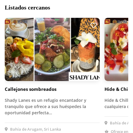
Listados cercanos
Callejones sombreados
Hide & Chill
Shady Lanes es un refugio encantador y
Hide & Chill B
tranquilo que ofrece a sus huéspedes la
cualquiera q
oportunidad perfecta…
Bahía de Aru
Bahía de Arugam, Sri Lanka
Ofrece entre