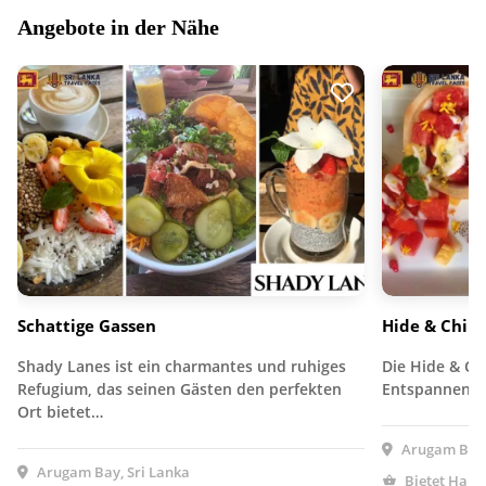
Angebote in der Nähe
Schattige Gassen
Hide & Chill
Shady Lanes ist ein charmantes und ruhiges
Die Hide & Chi
Refugium, das seinen Gästen den perfekten
Entspannen fü
Ort bietet…
Arugam Bay,
Arugam Bay, Sri Lanka
Bietet Haus