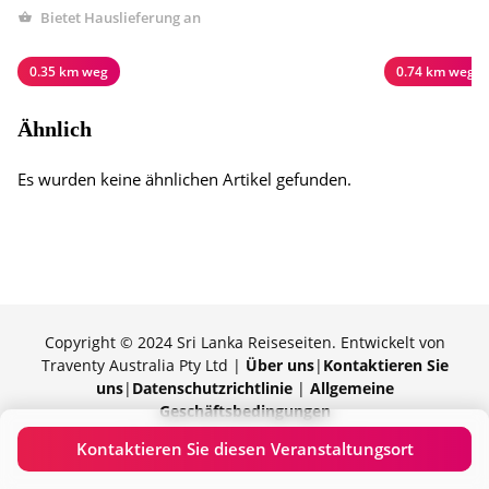
Bietet Hauslieferung an
0.35 km weg
0.74 km weg
Ähnlich
Es wurden keine ähnlichen Artikel gefunden.
Copyright © 2024 Sri Lanka Reiseseiten. Entwickelt von
Traventy Australia Pty Ltd |
Über uns
|
Kontaktieren Sie
uns
|
Datenschutzrichtlinie
|
Allgemeine
Geschäftsbedingungen
Mit Stolz präsentiert von Traventy
Kontaktieren Sie diesen Veranstaltungsort