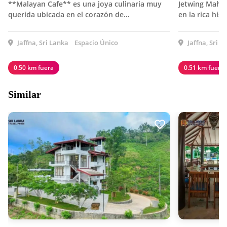
**Malayan Cafe** es una joya culinaria muy
Jetwing Mahes
querida ubicada en el corazón de…
en la rica his
Jaffna, Sri Lanka
Espacio Único
Jaffna, Sri L
0.50 km fuera
0.51 km fuera
Similar