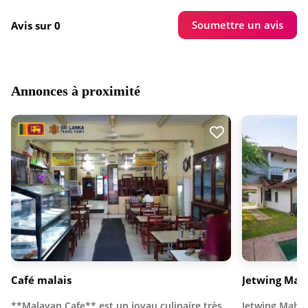
Soumettre un avis
Avis sur 0
Annonces à proximité
Café malais
Jetwing Ma
**Malayan Cafe** est un joyau culinaire très
Jetwing Mahes