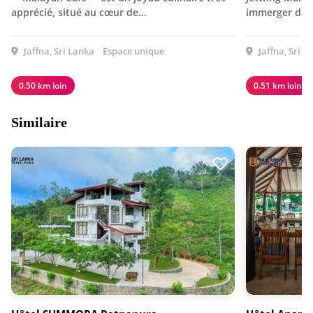
apprécié, situé au cœur de…
immerger dans
Jaffna, Sri Lanka
Espace unique
Jaffna, Sri L
0.50 km loin
0.51 km loin
Similaire