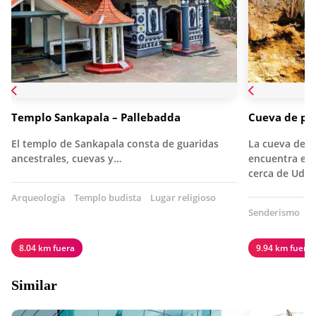
Templo Sankapala – Pallebadda
Cueva de pi
El templo de Sankapala consta de guaridas
La cueva de p
ancestrales, cuevas y…
encuentra en 
cerca de Uda
Arqueología
Templo budista
Lugar religioso
Senderismo
N
8.04 km fuera
9.94 km fuera
Similar