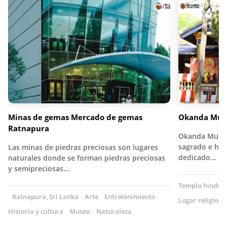
Minas de gemas Mercado de gemas
Okanda Mur
Ratnapura
Okanda Murug
sagrado e his
Las minas de piedras preciosas son lugares
dedicado…
naturales donde se forman piedras preciosas
y semipreciosas…
Templo hindú
Ratnapura, Sri Lanka
Arte
Entretenimiento
Lugar religioso
Historia y cultura
Museo
Naturaleza