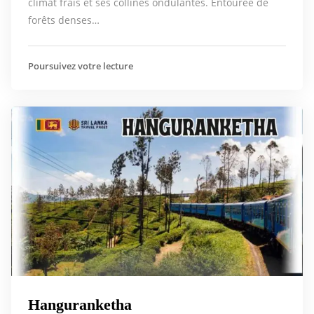
climat frais et ses collines ondulantes. Entourée de
forêts denses…
Poursuivez votre lecture
Hanguranketha