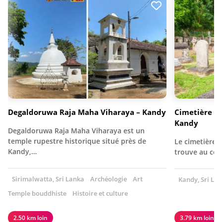
Degaldoruwa Raja Maha Viharaya – Kandy
Cimetière de
Kandy
Degaldoruwa Raja Maha Viharaya est un
temple rupestre historique situé près de
Le cimetière 
Kandy,…
trouve au cent
Sirimalwatta, Sri Lanka
Archéologie
Art
Kandy, Sri La
Temple bouddhiste
Histoire et culture
2.50 km loin
3.79 km loin