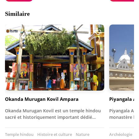
Similaire
Okanda Murugan Kovil Ampara
Piyangala A
Okanda Murugan Kovil est un temple hindou
Piyangala Ara
sacré et historiquement important dédié…
monastère bou
Temple hindou
Histoire et culture
Nature
Archéologie
T