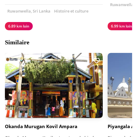
Ruwanwella, S
Ruwanwella, Sri Lanka
Histoire et culture
6.89 km loin
6.99 km loin
Similaire
Okanda Murugan Kovil Ampara
Piyangala A