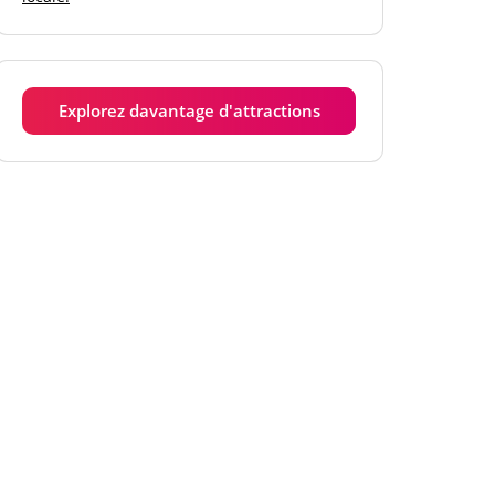
Mardi
6h00 - 17h00
Mercredi
6h00 - 17h00
Explorez davantage d'attractions
Jeudi
6h00 - 17h00
Vendredi
6h00 - 17h00
Samedi
6h00 - 17h00
Dimanche
6h00 - 17h00