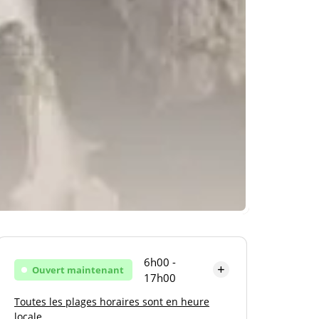
6h00 -
Ouvert maintenant
17h00
Toutes les plages horaires sont en heure
Lundi
6h00 - 17h00
locale.