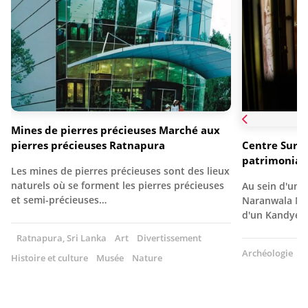
Mines de pierres précieuses Marché aux
pierres précieuses Ratnapura
Centre Suri
patrimoniale
Les mines de pierres précieuses sont des lieux
naturels où se forment les pierres précieuses
Au sein d'un éd
et semi-précieuses…
Naranwala Ma
d'un Kandye
Ratnapura, Sri Lanka
Art
Divertissement
Archéologie
A
Histoire et culture
Musée
Nature