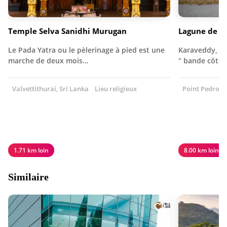
Temple Selva Sanidhi Murugan
Lagune de K
Le Pada Yatra ou le pèlerinage à pied est une
Karaveddy, é
marche de deux mois…
“ bande côtiè
Valvettithurai, Sri Lanka
Lieu religieux
Point Pedro, S
1.71 km loin
8.00 km loin
Similaire