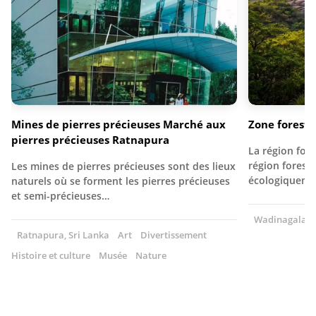
Mines de pierres précieuses Marché aux
Zone forest
pierres précieuses Ratnapura
La région for
région foresti
Les mines de pierres précieuses sont des lieux
écologiquemen
naturels où se forment les pierres précieuses
et semi-précieuses…
Wadinagala, S
Ratnapura, Sri Lanka
Art
Divertissement
Histoire et culture
Musée
Nature