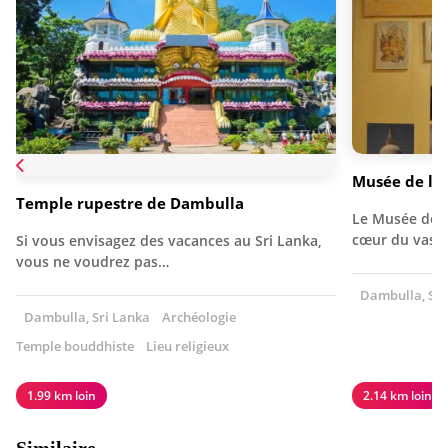
Musée de la
Temple rupestre de Dambulla
Le Musée de l
cœur du vast
Si vous envisagez des vacances au Sri Lanka,
vous ne voudrez pas…
Dambulla, Sri
Dambulla, Sri Lanka
Archéologie
Temple bouddhiste
Lieu religieux
1.99 km loin
2.14 km loin