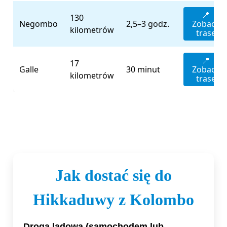
📍
130
Negombo
2,5–3 godz.
Zobacz
kilometrów
trasę
📍
17
Galle
30 minut
Zobacz
kilometrów
trasę
Jak dostać się do
Hikkaduwy z Kolombo
Drogą lądową (samochodem lub