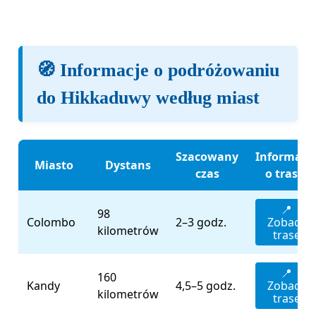
🧭 Informacje o podróżowaniu
do Hikkaduwy według miast
Szacowany
Informacj
Miasto
Dystans
czas
o trasie
📍
98
Colombo
2–3 godz.
Zobacz
kilometrów
trasę
📍
160
Kandy
4,5–5 godz.
Zobacz
kilometrów
trasę