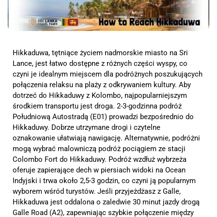
Hikkaduwa, tętniące życiem nadmorskie miasto na Sri
Lance, jest łatwo dostępne z różnych części wyspy, co
czyni je idealnym miejscem dla podróżnych poszukujących
połączenia relaksu na plaży z odkrywaniem kultury. Aby
dotrzeć do Hikkaduwy z Kolombo, najpopularniejszym
środkiem transportu jest droga. 2-3-godzinna podróż
Południową Autostradą (E01) prowadzi bezpośrednio do
Hikkaduwy. Dobrze utrzymane drogi i czytelne
oznakowanie ułatwiają nawigację. Alternatywnie, podróżni
mogą wybrać malowniczą podróż pociągiem ze stacji
Colombo Fort do Hikkaduwy. Podróż wzdłuż wybrzeża
oferuje zapierające dech w piersiach widoki na Ocean
Indyjski i trwa około 2,5-3 godzin, co czyni ją popularnym
wyborem wśród turystów. Jeśli przyjeżdżasz z Galle,
Hikkaduwa jest oddalona o zaledwie 30 minut jazdy drogą
Galle Road (A2), zapewniając szybkie połączenie między