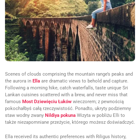
Scenes of clouds comprising the mountain range’s peaks and
the aurora in
Ella
are dramatic views to behold and capture.
Following a morning hike, catch waterfalls, taste unique Sri
Lankan cuisines scattered with a brew, and never miss that
famous
Most Dziewięciu Łuków
wieczorem; z pewnością
pokochałbyś całą rzeczywistość. Ponadto, ukryty podziemny
staw wodny zwany
Nildiya pokuna
Wizyta w pobliżu Elli to
także niezapomniane przeżycie, którego możesz doświadczyć.
Ella received its authentic preferences with Riligus history,