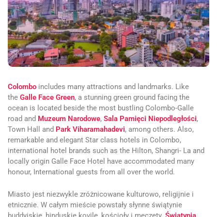
Colombo
includes many attractions and landmarks. Like
the
Galle Face Green
, a stunning green ground facing the
ocean is located beside the most bustling Colombo-Galle
road and
Muzeum Narodowe
,
Sala Pamięci Niepodległości
,
Town Hall and
Park Viharamahadevi
, among others. Also,
remarkable and elegant Star class hotels in Colombo,
international hotel brands such as the Hilton, Shangri- La and
locally origin Galle Face Hotel have accommodated many
honour, International guests from all over the world.
Miasto jest niezwykle zróżnicowane kulturowo, religijnie i
etnicznie. W całym mieście powstały słynne świątynie
buddyjskie, hinduskie kovile, kościoły i meczety.
Świątynia