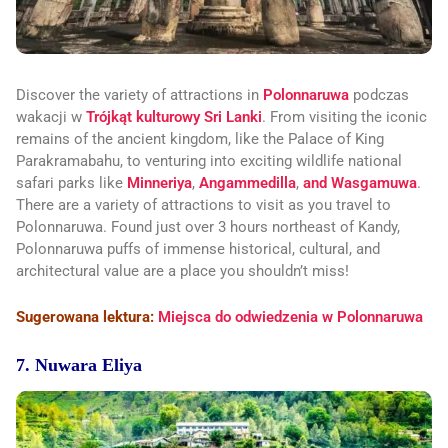
Discover the variety of attractions in
Polonnaruwa
podczas
wakacji w
Trójkąt kulturowy Sri Lanki
. From visiting the iconic
remains of the ancient kingdom, like the Palace of King
Parakramabahu, to venturing into exciting wildlife national
safari parks like
Minneriya
,
Angammedilla
,
and Wasgamuwa
.
There are a variety of attractions to visit as you travel to
Polonnaruwa. Found just over 3 hours northeast of Kandy,
Polonnaruwa puffs of immense historical, cultural, and
architectural value are a place you shouldn’t miss!
Sugerowana lektura:
Miejsca do odwiedzenia w Polonnaruwa
7. Nuwara Eliya