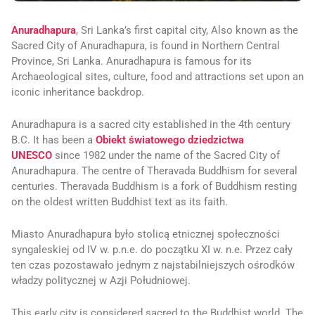
Anuradhapura
, Sri Lanka’s first capital city, Also known as the
Sacred City of Anuradhapura, is found in Northern Central
Province, Sri Lanka. Anuradhapura is famous for its
Archaeological sites, culture, food and attractions set upon an
iconic inheritance backdrop.
Anuradhapura is a sacred city established in the 4th century
B.C. It has been a
Obiekt światowego dziedzictwa
UNESCO
since 1982 under the name of the Sacred City of
Anuradhapura. The centre of Theravada Buddhism for several
centuries. Theravada Buddhism is a fork of Buddhism resting
on the oldest written Buddhist text as its faith.
Miasto Anuradhapura było stolicą etnicznej społeczności
syngaleskiej od IV w. p.n.e. do początku XI w. n.e. Przez cały
ten czas pozostawało jednym z najstabilniejszych ośrodków
władzy politycznej w Azji Południowej.
This early city is considered sacred to the Buddhist world. The