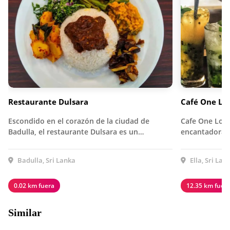
Restaurante Dulsara
Café One Lo
Escondido en el corazón de la ciudad de
Cafe One Love
Badulla, el restaurante Dulsara es un…
encantadora 
Badulla, Sri Lanka
Ella, Sri Lan
0.02 km fuera
12.35 km fuer
Similar