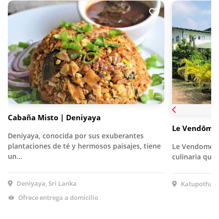
Cabaña Misto | Deniyaya
Le Vendôme
Deniyaya, conocida por sus exuberantes
plantaciones de té y hermosos paisajes, tiene
Le Vendome e
un…
culinaria que
Deniyaya, Sri Lanka
Katupotha, S
Ofrece entrega a domicilio