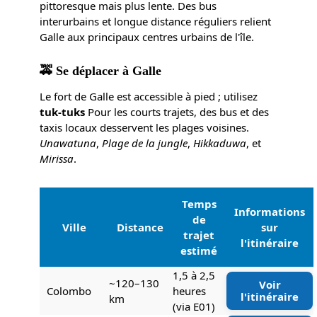
pittoresque mais plus lente. Des bus
interurbains et longue distance réguliers relient
Galle aux principaux centres urbains de l'île.
🚕 Se déplacer à Galle
Le fort de Galle est accessible à pied ; utilisez
tuk-tuks
Pour les courts trajets, des bus et des
taxis locaux desservent les plages voisines.
Unawatuna
,
Plage de la jungle
,
Hikkaduwa
, et
Mirissa
.
Temps
Informations
de
Ville
Distance
sur
trajet
l'itinéraire
estimé
1,5 à 2,5
~120–130
Voir
Colombo
heures
l'itinéraire
km
(via E01)