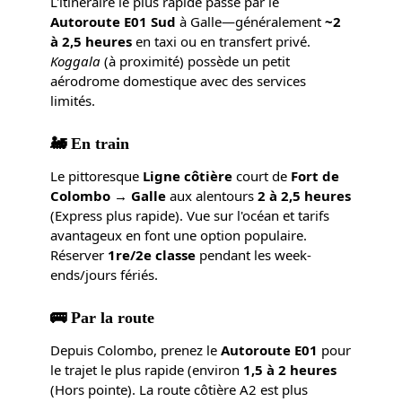
L'itinéraire le plus rapide passe par le
Autoroute E01 Sud
à Galle—généralement
~2
à 2,5 heures
en taxi ou en transfert privé.
Koggala
(à proximité) possède un petit
aérodrome domestique avec des services
limités.
🚂 En train
Le pittoresque
Ligne côtière
court de
Fort de
Colombo → Galle
aux alentours
2 à 2,5 heures
(Express plus rapide). Vue sur l'océan et tarifs
avantageux en font une option populaire.
Réserver
1re/2e classe
pendant les week-
ends/jours fériés.
🚌 Par la route
Depuis Colombo, prenez le
Autoroute E01
pour
le trajet le plus rapide (environ
1,5 à 2 heures
(Hors pointe). La route côtière A2 est plus