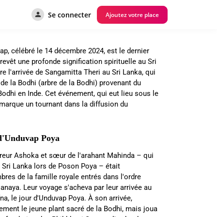
Se connecter
Ajoutez votre place
vap, célébré le 14 décembre 2024, est le dernier
 revêt une profonde signification spirituelle au Sri
l'arrivée de Sangamitta Theri au Sri Lanka, qui
 de la Bodhi (arbre de la Bodhi) provenant du
odhi en Inde. Cet événement, qui eut lieu sous le
marque un tournant dans la diffusion du
e d'Unduvap Poya
pereur Ashoka et sœur de l'arahant Mahinda – qui
u Sri Lanka lors de Poson Poya – était
es de la famille royale entrés dans l'ordre
naya. Leur voyage s'acheva par leur arrivée au
a, le jour d'Unduvap Poya. À son arrivée,
ement le jeune plant sacré de la Bodhi, mais joua