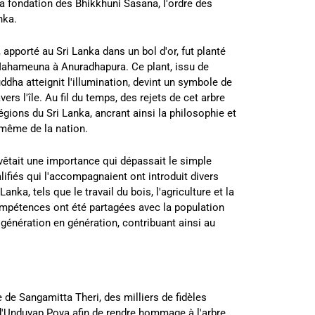
la fondation des Bhikkhuni Sasana, l'ordre des
nka.
 apporté au Sri Lanka dans un bol d'or, fut planté
Mahameuna à Anuradhapura. Ce plant, issu de
dha atteignit l'illumination, devint un symbole de
ers l'île. Au fil du temps, des rejets de cet arbre
égions du Sri Lanka, ancrant ainsi la philosophie et
 même de la nation.
evêtait une importance qui dépassait le simple
lifiés qui l'accompagnaient ont introduit divers
Lanka, tels que le travail du bois, l'agriculture et la
ompétences ont été partagées avec la population
génération en génération, contribuant ainsi au
e de Sangamitta Theri, des milliers de fidèles
 d'Unduvap Poya afin de rendre hommage à l'arbre