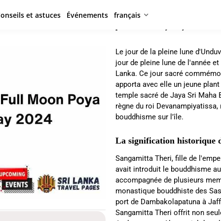
onseils et astuces
Événements
français
Unduvap Pleine Lune Poya Day 2024
Maison
»
Événements
»
Unduvap Pleine Lune Poya Day 2024
Le jour de la pleine lune d'Undu
jour de pleine lune de l'année et
Lanka. Ce jour sacré commémore 
apporta avec elle un jeune plant
temple sacré de Jaya Sri Maha B
règne du roi Devanampiyatissa, 
bouddhisme sur l'île.
La signification historiqu
Sangamitta Theri, fille de l'em
avait introduit le bouddhisme a
accompagnée de plusieurs membr
monastique bouddhiste des Sasa
port de Dambakolapatuna à Jaffn
Sangamitta Theri offrit non seul