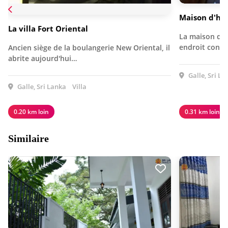
Maison d'hôt
La villa Fort Oriental
La maison d'h
endroit confo
Ancien siège de la boulangerie New Oriental, il
abrite aujourd'hui…
Galle, Sri La
Galle, Sri Lanka
Villa
0.20 km loin
0.31 km loin
Similaire