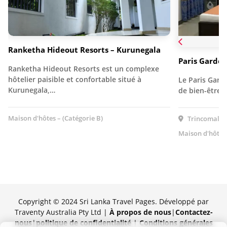
Ranketha Hideout Resorts – Kurunegala
Paris Garden
Ranketha Hideout Resorts est un complexe
hôtelier paisible et confortable situé à
Le Paris Gard
Kurunegala,…
de bien-être 
Maison d'hôtes – (Catégorie B)
Trincomalee,
Maison d'hôtes 
Copyright © 2024 Sri Lanka Travel Pages. Développé par
Traventy Australia Pty Ltd |
À propos de nous
|
Contactez-
nous
|
politique de confidentialité
|
Conditions générales