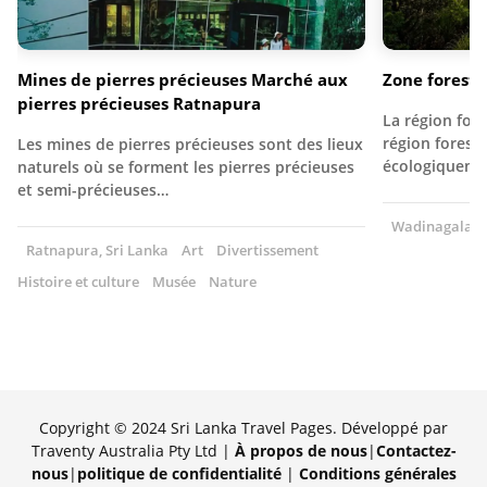
Mines de pierres précieuses Marché aux
Zone forest
pierres précieuses Ratnapura
La région for
région foresti
Les mines de pierres précieuses sont des lieux
écologiquemen
naturels où se forment les pierres précieuses
et semi-précieuses…
Wadinagala, S
Ratnapura, Sri Lanka
Art
Divertissement
Histoire et culture
Musée
Nature
Copyright © 2024 Sri Lanka Travel Pages. Développé par
Traventy Australia Pty Ltd |
À propos de nous
|
Contactez-
nous
|
politique de confidentialité
|
Conditions générales