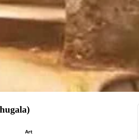
hugala)
Art