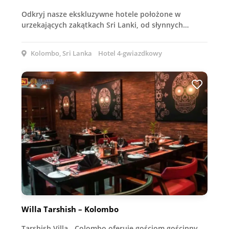
Odkryj nasze ekskluzywne hotele położone w
urzekających zakątkach Sri Lanki, od słynnych…
Kolombo, Sri Lanka
Hotel 4-gwiazdkowy
Willa Tarshish – Kolombo
Tarshish Villa - Colombo oferuje gościom gościnny