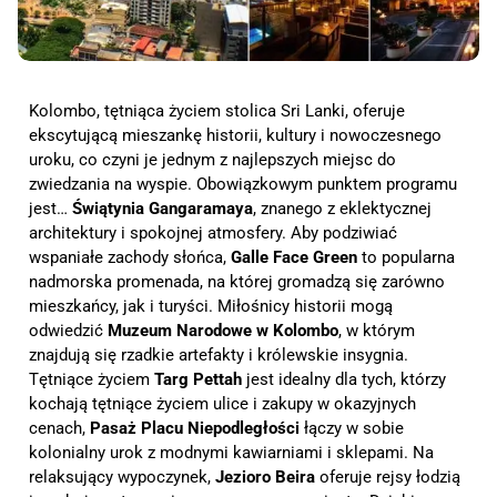
Kolombo, tętniąca życiem stolica Sri Lanki, oferuje
ekscytującą mieszankę historii, kultury i nowoczesnego
uroku, co czyni je jednym z najlepszych miejsc do
zwiedzania na wyspie. Obowiązkowym punktem programu
jest…
Świątynia Gangaramaya
, znanego z eklektycznej
architektury i spokojnej atmosfery. Aby podziwiać
wspaniałe zachody słońca,
Galle Face Green
to popularna
nadmorska promenada, na której gromadzą się zarówno
mieszkańcy, jak i turyści. Miłośnicy historii mogą
odwiedzić
Muzeum Narodowe w Kolombo
, w którym
znajdują się rzadkie artefakty i królewskie insygnia.
Tętniące życiem
Targ Pettah
jest idealny dla tych, którzy
kochają tętniące życiem ulice i zakupy w okazyjnych
cenach,
Pasaż Placu Niepodległości
łączy w sobie
kolonialny urok z modnymi kawiarniami i sklepami. Na
relaksujący wypoczynek,
Jezioro Beira
oferuje rejsy łodzią