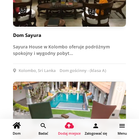
Dom Sayura
Sayura House w Kolombo oferuje podróżnym
spokojny i wygodny pobyt…
Kolombo, Sri Lanka
Dom gościnny - (klasa A)
Dom
Badać
Dodaj miejsce
Zalogować się
Menu