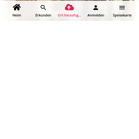
Heim
Erkunden
Ort hinzufügen
Anmelden
Speisekarte
Nilaveli Boutique Hotel
Das Nilaveli Boutique Hotel ist ein charmantes und
komfortables Strandhotel in…
Nilaveli, Sri Lanka
Boutique-Hotel