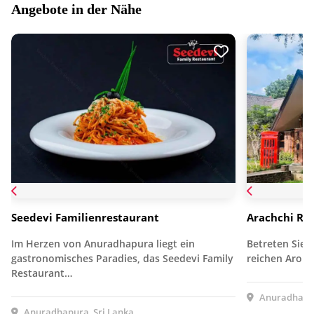
Angebote in der Nähe
Seedevi Familienrestaurant
Arachchi Re
Im Herzen von Anuradhapura liegt ein
Betreten Sie 
gastronomisches Paradies, das Seedevi Family
reichen Arome
Restaurant…
Anuradhapur
Anuradhapura, Sri Lanka