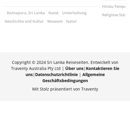
Hindu-Tempel
Ratnapura, Sri Lanka
Kunst
Unterhaltung
Religiöse Stätte
Geschichte und Kultur
Museum
Natur
Copyright © 2024 Sri Lanka Reiseseiten. Entwickelt von
Traventy Australia Pty Ltd |
Über uns
|
Kontaktieren Sie
uns
|
Datenschutzrichtlinie
|
Allgemeine
Geschäftsbedingungen
Mit Stolz präsentiert von Traventy