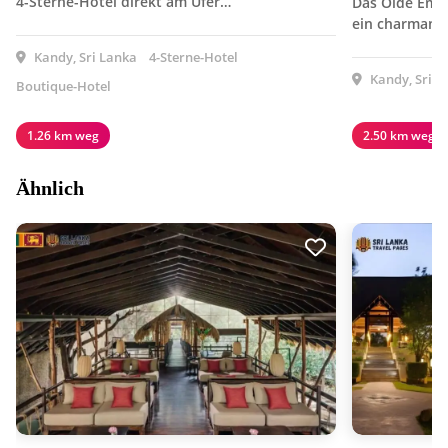
4-Sterne-Hotel direkt am Ufer…
Das Olde Empir
ein charmant
Kandy, Sri Lanka
4-Sterne-Hotel
Kandy, Sri L
Boutique-Hotel
1.26 km weg
2.50 km weg
Ähnlich