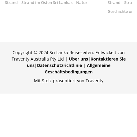
Strand
Strand im Osten Sri Lankas
Natur
Strand
Strand
Geschichte und
Copyright © 2024 Sri Lanka Reiseseiten. Entwickelt von
Traventy Australia Pty Ltd |
Über uns
|
Kontaktieren Sie
uns
|
Datenschutzrichtlinie
|
Allgemeine
Geschäftsbedingungen
Mit Stolz präsentiert von Traventy