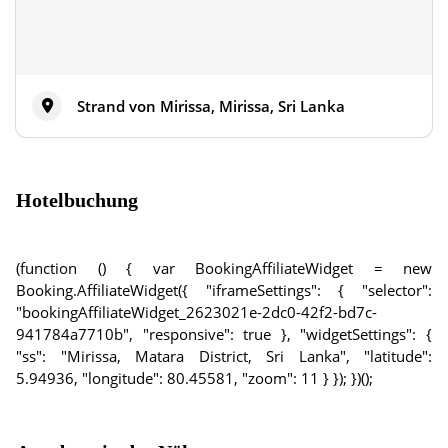
Strand von Mirissa, Mirissa, Sri Lanka
Hotelbuchung
(function () { var BookingAffiliateWidget = new
Booking.AffiliateWidget({ "iframeSettings": { "selector":
"bookingAffiliateWidget_2623021e-2dc0-42f2-bd7c-
941784a7710b", "responsive": true }, "widgetSettings": {
"ss": "Mirissa, Matara District, Sri Lanka", "latitude":
5.94936, "longitude": 80.45581, "zoom": 11 } }); })();