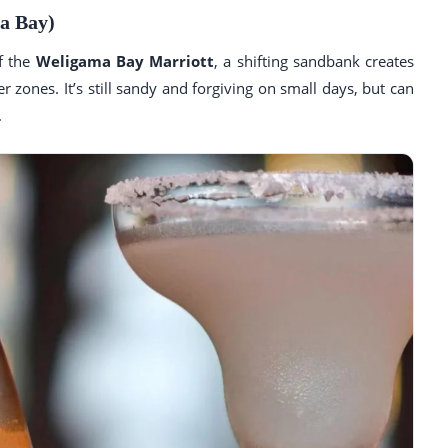
a Bay)
of the
Weligama Bay Marriott
, a shifting sandbank creates
 zones. It’s still sandy and forgiving on small days, but can
.