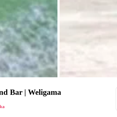
and Bar | Weligama
nka