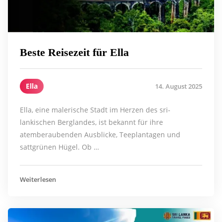
Beste Reisezeit für Ella
Ella
14. August 2025
Ella, eine malerische Stadt im Herzen des sri-
lankischen Berglandes, ist bekannt für ihre
atemberaubenden Ausblicke, Teeplantagen und
sattgrünen Hügel. Ob …
Weiterlesen