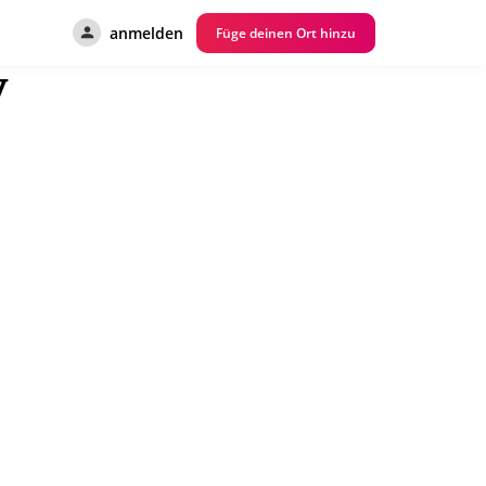
anmelden
Füge deinen Ort hinzu
y