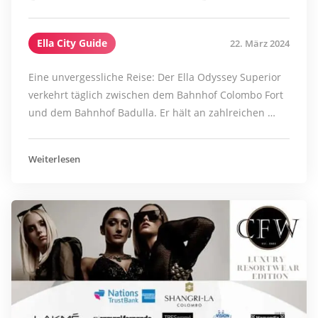
Ella City Guide
22. März 2024
Eine unvergessliche Reise: Der Ella Odyssey Superior
verkehrt täglich zwischen dem Bahnhof Colombo Fort
und dem Bahnhof Badulla. Er hält an zahlreichen …
Weiterlesen