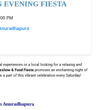
 EVENING FIESTA
:00 PM
Anuradhapura
al experiences or a local looking for a relaxing and
zshow & Food Fiesta
promises an enchanting night of
e a part of this vibrant celebration every Saturday!
o In Anuradhapura