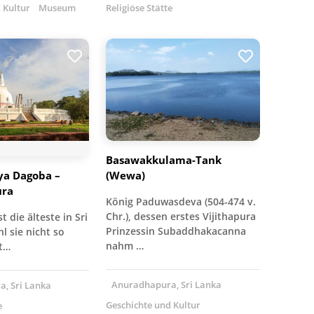
 Kultur
Museum
Religiöse Stätte
Basawakkulama-Tank
a Dagoba –
(Wewa)
ura
König Paduwasdeva (504-474 v.
Chr.), dessen erstes Vijithapura
t die älteste in Sri
Prinzessin Subaddhakacanna
 sie nicht so
nahm …
t…
Anuradhapura, Sri Lanka
, Sri Lanka
Geschichte und Kultur
e