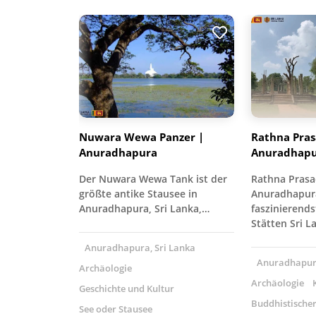
Nuwara Wewa Panzer |
Rathna Pras
Anuradhapura
Anuradhap
Der Nuwara Wewa Tank ist der
Rathna Prasa
größte antike Stausee in
Anuradhapura,
Anuradhapura, Sri Lanka,…
faszinierends
Stätten Sri L
Anuradhapura, Sri Lanka
Anuradhapura
Archäologie
Archäologie
Geschichte und Kultur
Buddhistische
See oder Stausee