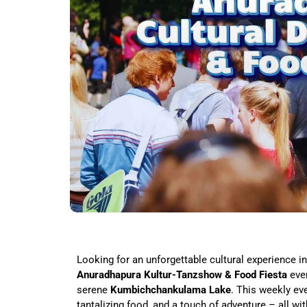
Looking for an unforgettable cultural experience in
Anuradhapura Kultur-Tanzshow & Food Fiesta
eve
serene
Kumbichchankulama Lake
. This weekly ev
tantalizing food, and a touch of adventure – all wi