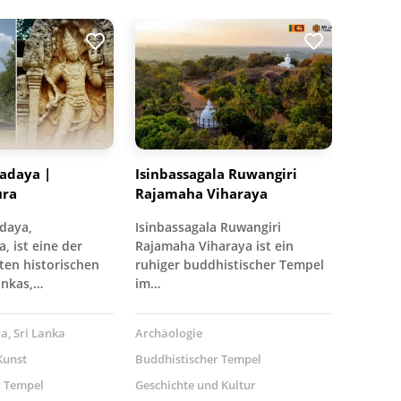
adaya |
Isinbassagala Ruwangiri
ura
Rajamaha Viharaya
daya,
Isinbassagala Ruwangiri
 ist eine der
Rajamaha Viharaya ist ein
ten historischen
ruhiger buddhistischer Tempel
ankas,…
im…
, Sri Lanka
Archäologie
Kunst
Buddhistischer Tempel
r Tempel
Geschichte und Kultur