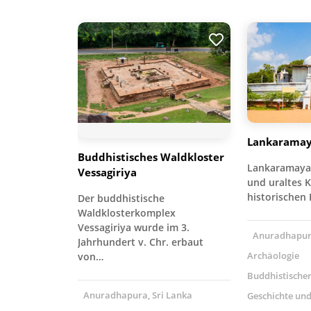
Lankarama
Buddhistisches Waldkloster
Lankaramaya 
Vessagiriya
und uraltes K
historischen
Der buddhistische
Waldklosterkomplex
Vessagiriya wurde im 3.
Anuradhapura
Jahrhundert v. Chr. erbaut
Archäologie
von…
Buddhistische
Anuradhapura, Sri Lanka
Geschichte und