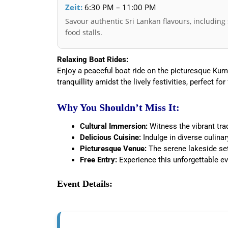
Zeit:
6:30 PM – 11:00 PM
Savour authentic Sri Lankan flavours, including 
food stalls.
Relaxing Boat Rides:
Enjoy a peaceful boat ride on the picturesque Ku
tranquillity amidst the lively festivities, perfect fo
Why You Shouldn’t Miss It:
Cultural Immersion:
Witness the vibrant tra
Delicious Cuisine:
Indulge in diverse culinar
Picturesque Venue:
The serene lakeside set
Free Entry:
Experience this unforgettable e
Event Details: