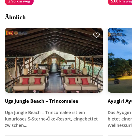
2.96 km weg
5.60 km weg
Ähnlich
Uga Jungle Beach – Trincomalee
Ayugiri Ayur
Uga Jungle Beach – Trincomalee ist ein
Das Ayugiri A
luxuriöses 5-Sterne-Öko-Resort, eingebettet
bietet einen 
zwischen…
Wellnessurlau