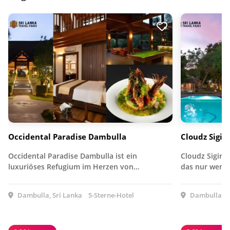
Occidental Paradise Dambulla
Cloudz Sigir
Occidental Paradise Dambulla ist ein
Cloudz Sigiriy
luxuriöses Refugium im Herzen von…
das nur wenig
Dambulla, Sri Lanka
5-Sterne-Hotel
Dambulla, S