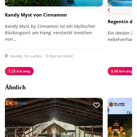
Kandy Myst von Cinnamon
Regentin des
Kandy Myst by Cinnamon ist ein idyllischer
Rückzugsort am Hang, versteckt inmitten
Ein idealer Zu
von…
nebelverhang
Kandy, Sri Lanka
5-Sterne-Hotel
7.25 km weg
8.40 km weg
Ähnlich