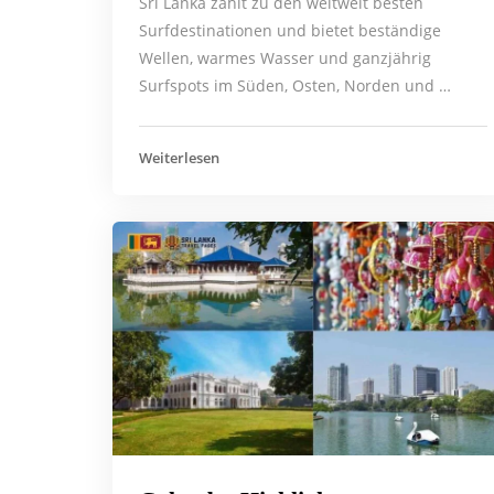
Sri Lanka zählt zu den weltweit besten
Surfdestinationen und bietet beständige
Wellen, warmes Wasser und ganzjährig
Surfspots im Süden, Osten, Norden und …
Weiterlesen