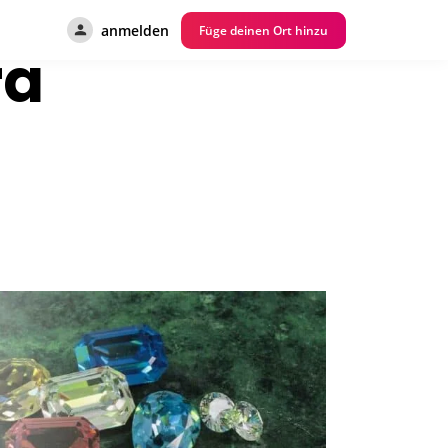
anmelden
Füge deinen Ort hinzu
ra