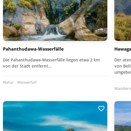
Pahanthudawa-Wasserfälle
Hawaga
Die Pahanthudawa-Wasserfälle liegen etwa 2 km
Der ate
von der Stadt entfernt…
von Bel
umgebe
Natur
Wasserfall
Wander