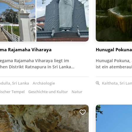
ma Rajamaha Viharaya
Hunugal Pokuna 
egama Rajamaha Viharaya liegt im
Hunugal Pokuna, a
hen Distrikt Ratnapura in Sri Lanka…
ist ein atember
dulla, Sri Lanka
Archäologie
Kalthota, Sri La
ischer Tempel
Geschichte und Kultur
Natur