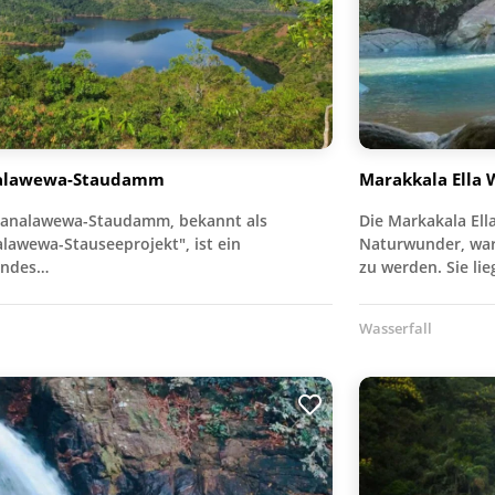
alawewa-Staudamm
Marakkala Ella 
analawewa-Staudamm, bekannt als
Die Markakala Ella
lawewa-Stauseeprojekt", ist ein
Naturwunder, war
endes…
zu werden. Sie li
Wasserfall