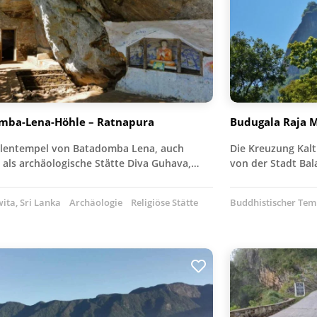
mba-Lena-Höhle – Ratnapura
Budugala Raja 
lentempel von Batadomba Lena, auch
Die Kreuzung Kal
 als archäologische Stätte Diva Guhava,…
von der Stadt Ba
ita, Sri Lanka
Archäologie
Religiöse Stätte
Buddhistischer Tem