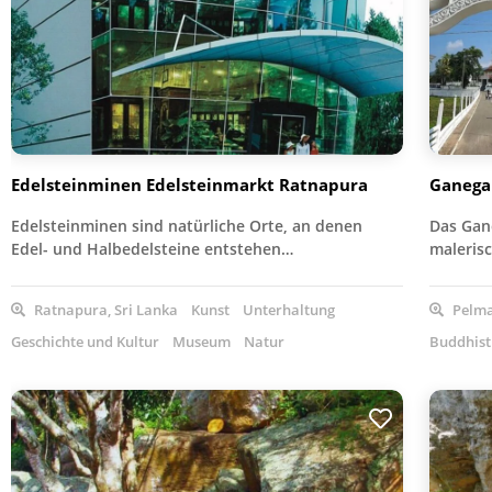
Edelsteinminen Edelsteinmarkt Ratnapura
Ganega
Edelsteinminen sind natürliche Orte, an denen
Das Gan
Edel- und Halbedelsteine entstehen…
malerisc
Ratnapura, Sri Lanka
Kunst
Unterhaltung
Pelma
Geschichte und Kultur
Museum
Natur
Buddhist