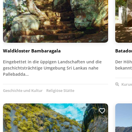
Waldkloster Bambaragala
Batado
Eingebettet in die üppigen Landschaften und die
Der Höh
geschichtsträchtige Umgebung Sri Lankas nahe
bekannt
Pallebadda…
Kuruw
Geschichte und Kultur
Religiöse Stätte