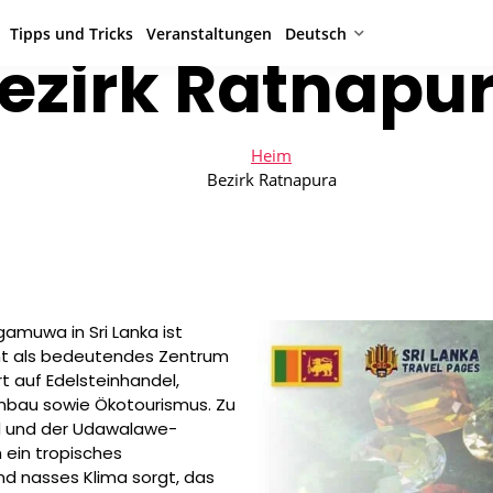
Tipps und Tricks
Veranstaltungen
Deutsch
ezirk Ratnapu
Heim
Bezirk Ratnapura
gamuwa in Sri Lanka ist
ent als bedeutendes Zentrum
rt auf Edelsteinhandel,
anbau sowie Ökotourismus. Zu
ld und der Udawalawe-
h ein tropisches
nd nasses Klima sorgt, das