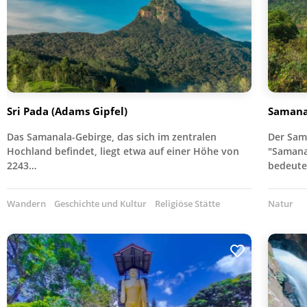
Sri Pada (Adams Gipfel)
Saman
Das Samanala-Gebirge, das sich im zentralen
Der Sam
Hochland befindet, liegt etwa auf einer Höhe von
"Samana
2243…
bedeut
Wandern
Geschichte und Kultur
Religiöse Stätte
Natur