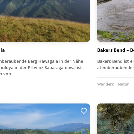
la
Bakers Bend – B
mberaubende Berg Hawagala in der Nähe
Bakers Bend ist e
ihuloya in der Provinz Sabaragamuwa ist
atemberaubende
n von…
Wandern
Natur
n