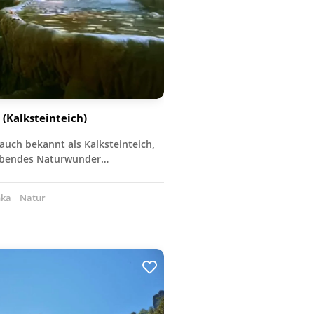
(Kalksteinteich)
uch bekannt als Kalksteinteich,
aubendes Naturwunder…
nka
Natur