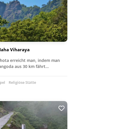
Maha Viharaya
thota erreicht man, indem man
langoda aus 30 km fährt…
pel
Religiöse Stätte